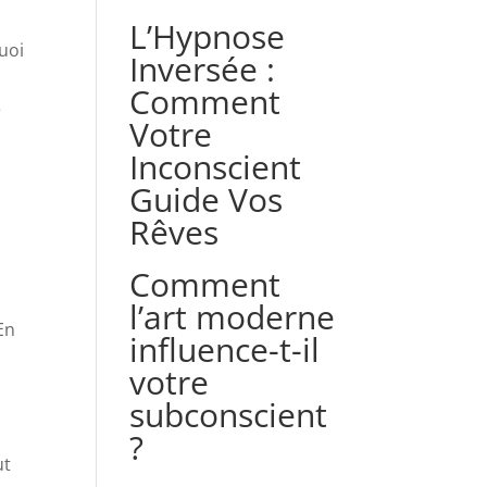
L’Hypnose
uoi
Inversée :
Comment
e
Votre
Inconscient
Guide Vos
Rêves
Comment
l’art moderne
En
influence-t-il
votre
subconscient
?
ut